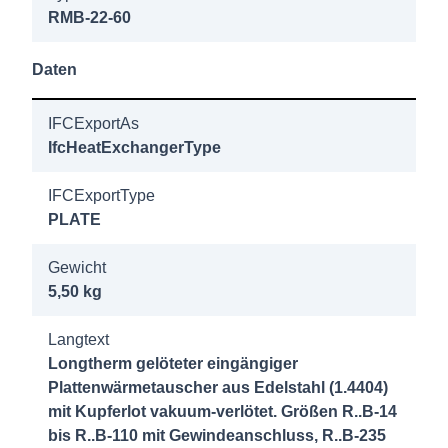
RMB-22-60
RMB-22-
2-40 30b
Daten
AG 3/4"
IFCExportAs
8032300
IfcHeatExchangerType
Longtherm
RMB-22-
IFCExportType
2-50 30b
PLATE
AG 3/4"
Gewicht
5,50 kg
8032400
Longtherm
Langtext
RMB-22-
Longtherm gelöteter eingängiger
2-60 30b
Plattenwärmetauscher aus Edelstahl (1.4404)
AG 3/4"
mit Kupferlot vakuum-verlötet. Größen R..B-14
bis R..B-110 mit Gewindeanschluss, R..B-235