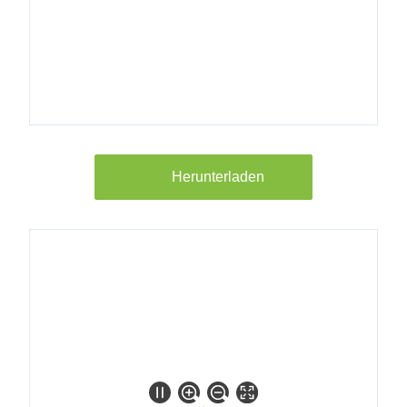
8011700
Longtherm
RMB-22-
40 30b AG
3/4"
8011800
Herunterladen
Longtherm
RMB-22-
50 30b AG
3/4"
8021300
Longtherm
RMB-22-
30 30b AG