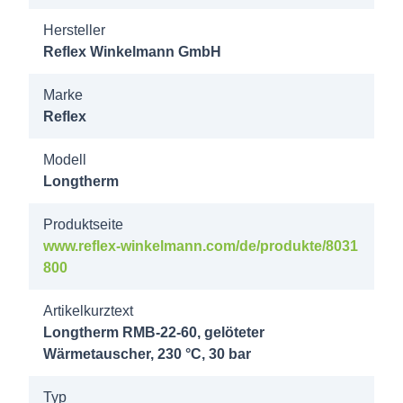
2-10 30b
Hersteller
AG 3/4"
Reflex Winkelmann GmbH
8032000
Marke
Longtherm
Reflex
RMB-22-
2-20 30b
Modell
Longtherm
AG 3/4"
Produktseite
8032100
www.reflex-winkelmann.com/de/produkte/8031
Longtherm
800
RMB-22-
2-30 30b
Artikelkurztext
AG 3/4"
Longtherm RMB-22-60, gelöteter
Wärmetauscher, 230 °C, 30 bar
8032200
Typ
Longtherm