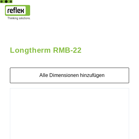
Hauptseite
Longtherm RMB-22
Longtherm RMB-22-60 30b A
Longtherm RMB-22
Alle Dimensionen hinzufügen
8011500
Longtherm
RMB-22-
20 30b AG
3/4"