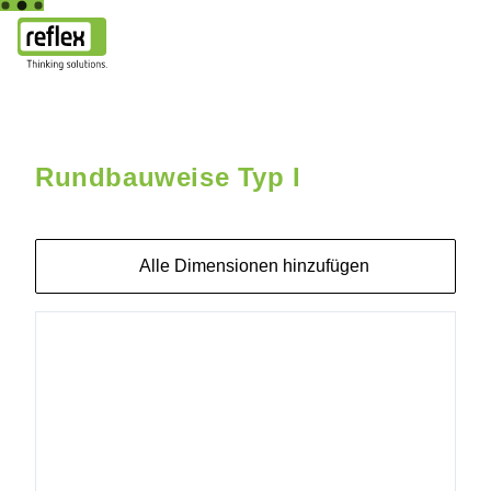
Hauptseite
Rundbauweise Typ I
Hydraulische Weiche DN7
Rundbauweise Typ I
Alle Dimensionen hinzufügen
4205512
Hydraulische
Weiche
DN300
DN300
DN150/PN6