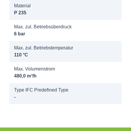
DN350
Material
DN200/PN6
P 235
Max. zul. Betriebsüberdruck
6 bar
Max. zul. Betriebstemperatur
110 °C
Max. Volumenstrom
480,0 m³/h
Type IFC Predefined Type
-