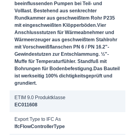
beeinflussenden Pumpen bei Teil- und
Weiche
Volllast. Bestehend aus senkrechter
DN700
Rundkammer aus geschweißtem Rohr P235
DN700
mit eingeschweißten Klöpperböden.Vier
DN400/PN6
Anschlussstutzen für Wärmeabnehmer und
Wärmeerzeuger aus geschweißtem Stahlrohr
4207423
mit Vorschweißflanschen PN 6 / PN 16.2"-
Gewindestutzen zur Entschlammung. ½"-
Hydraulische
Muffe für Temperaturfühler. Standfuß mit
Weiche
Bohrungen für Bodenbefestigung.Das Bauteil
DN800
ist werkseitig 100% dichtigkeitsgeprüft und
DN800
grundiert.
DN500/PN6
ETIM 9.0 Produktklasse
4207939
EC011608
Hydraulische
Export Type to IFC As
Weiche
IfcFlowControllerType
DN350