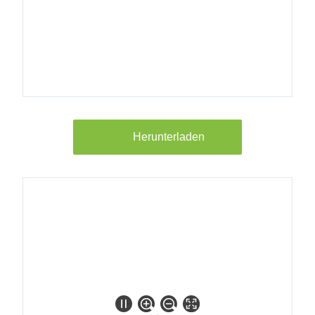
4205631
Hydraulische
Weiche
DN200
DN200
DN80/PN6
Herunterladen
4205632
Hydraulische
Weiche
DN200
DN200
DN100/PN6
4205633