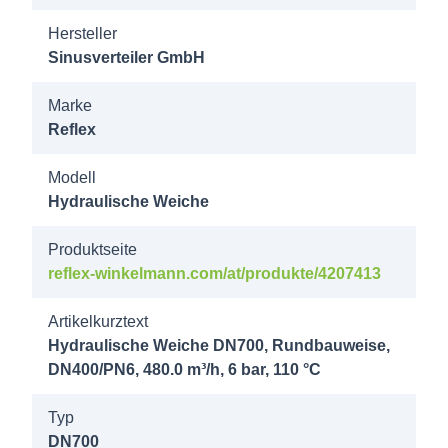
DN400
Hersteller
DN200/PN6
Sinusverteiler GmbH
4205740
Marke
Hydraulische
Reflex
Weiche
Modell
DN500
Hydraulische Weiche
DN500
DN250/PN6
Produktseite
reflex-winkelmann.com/at/produkte/4207413
4205741
Hydraulische
Artikelkurztext
Weiche
Hydraulische Weiche DN700, Rundbauweise,
DN400/PN6, 480.0 m³/h, 6 bar, 110 °C
DN600
DN600
Typ
DN350/PN6
DN700