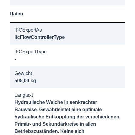
4207411
Daten
Hydraulische
Weiche
IFCExportAs
DN500
IfcFlowControllerType
DN500
DN300/PN6
IFCExportType
-
4207412
Gewicht
Hydraulische
505,00 kg
Weiche
DN600
Langtext
DN600
Hydraulische Weiche in senkrechter
DN400/PN6
Bauweise. Gewährleistet eine optimale
hydraulische Entkopplung der verschiedenen
4207413
Primär- und Sekundärkreise in allen
Betriebszuständen. Keine sich
Hydraulische