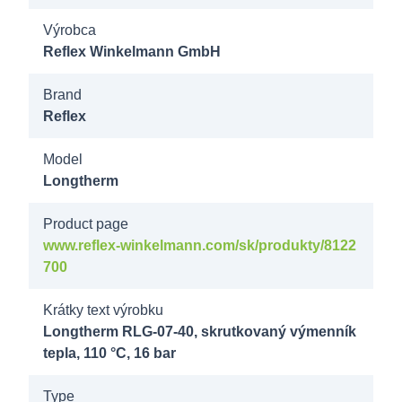
70 16b AG
Výrobca
2"
Reflex Winkelmann GmbH
8028700
Brand
Longtherm
Reflex
RHG-07-
80 16b AG
Model
Longtherm
2"
Product page
8121600
www.reflex-winkelmann.com/sk/produkty/8122
Longtherm
700
RMG-07-
10 16b AG
Krátky text výrobku
2"
Longtherm RLG-07-40, skrutkovaný výmenník
tepla, 110 °C, 16 bar
8121700
Type
Longtherm