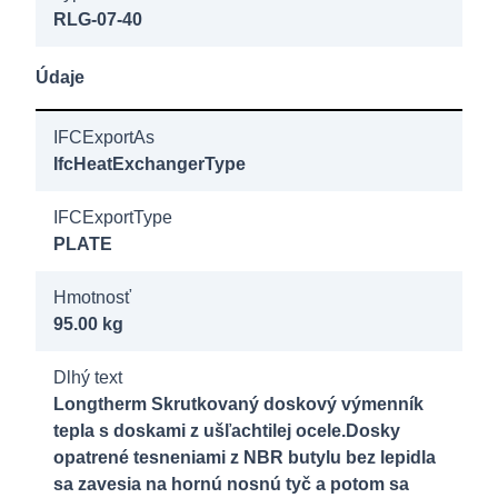
RLG-07-40
RMG-07-
20 16b AG
Údaje
2"
IFCExportAs
8121800
IfcHeatExchangerType
Longtherm
RMG-07-
IFCExportType
30 16b AG
PLATE
2"
Hmotnosť
95.00 kg
8121900
Longtherm
Dlhý text
RMG-07-
Longtherm Skrutkovaný doskový výmenník
40 16b AG
tepla s doskami z ušľachtilej ocele.Dosky
2"
opatrené tesneniami z NBR butylu bez lepidla
sa zavesia na hornú nosnú tyč a potom sa