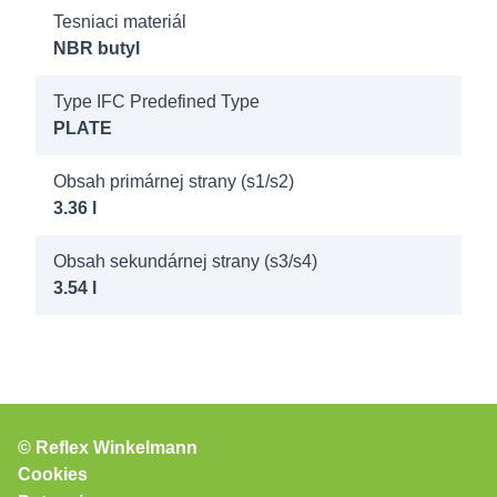
Tesniaci materiál
NBR butyl
8122300
Longtherm
Type IFC Predefined Type
RMG-07-
PLATE
80 16b AG
2"
Obsah primárnej strany (s1/s2)
3.36 l
8122400
Longtherm
Obsah sekundárnej strany (s3/s4)
3.54 l
RLG-07-
10 16b AG
2"
8122500
Longtherm
© Reflex Winkelmann
RLG-07-
Cookies