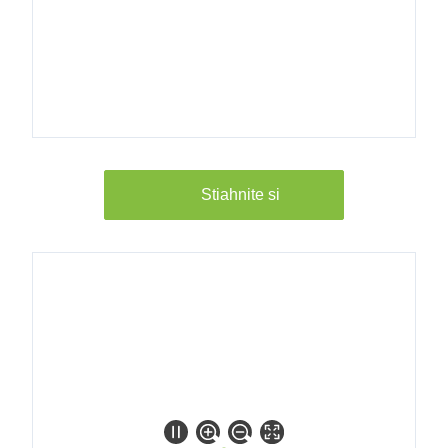
8028100
Longtherm
RHG-07-
20 16b AG
2"
8028200
Stiahnite si
Longtherm
RHG-07-
30 16b AG
2"
8028300
Longtherm
RHG-07-
40 16b AG