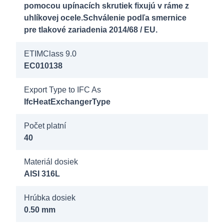
8122000
pomocou upínacích skrutiek fixujú v ráme z
Longtherm
uhlíkovej ocele.Schválenie podľa smernice
pre tlakové zariadenia 2014/68 / EU.
RMG-07-
50 16b AG
ETIMClass 9.0
2"
EC010138
8122100
Export Type to IFC As
Longtherm
IfcHeatExchangerType
RMG-07-
Počet platní
60 16b AG
40
2"
Materiál dosiek
8122200
AISI 316L
Longtherm
RMG-07-
Hrúbka dosiek
70 16b AG
0.50 mm
2"