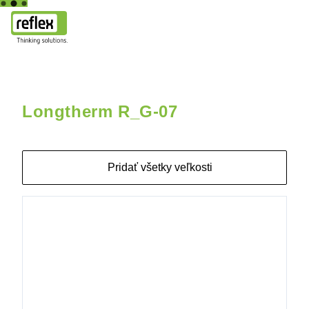
Domov
Longtherm R_G-07
Longtherm RLG-07-40 16b AG 2
Longtherm R_G-07
Pridať všetky veľkosti
8028000
Longtherm
RHG-07-
10 16b AG
2"