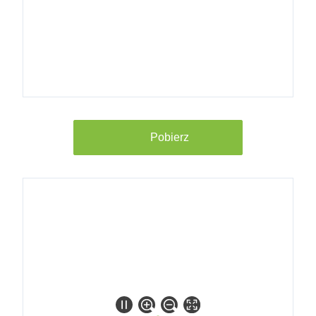
Refix DT 80
GN 10/4b Rp
1 1/4"
7309200
Refix DT 100
GN 10/4b Rp
Pobierz
1 1/4"
7309300
Refix DT 200
GN 10/4b Rp
1 1/4"
7309400
Refix DT 300
GN 10/4b Rp