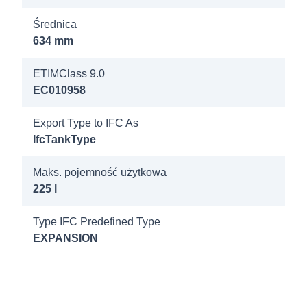
1000/1000
Średnica
GN 16/2b
634 mm
DN65/PN16
ETIMClass 9.0
7320305
EC010958
Refix DT
Export Type to IFC As
1500 GN
IfcTankType
10/2b
DN65/PN16
Maks. pojemność użytkowa
225 l
7320405
Refix DT
Type IFC Predefined Type
1500 GN
EXPANSION
16/2b
DN65/PN16