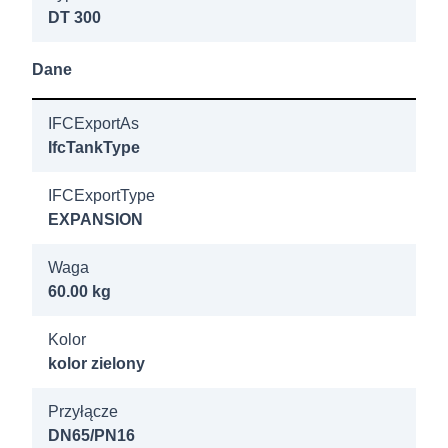
Refix DT 300
DT 300
GN 16/4b Rp
1 1/4"
Dane
7319305
IFCExportAs
Refix DT 400
IfcTankType
GN 10/4b Rp
IFCExportType
1 1/4"
EXPANSION
7320105
Waga
Refix DT
60.00 kg
1000/1000
GN 10/2b
Kolor
kolor zielony
DN65/PN16
Przyłącze
7320205
DN65/PN16
Refix DT