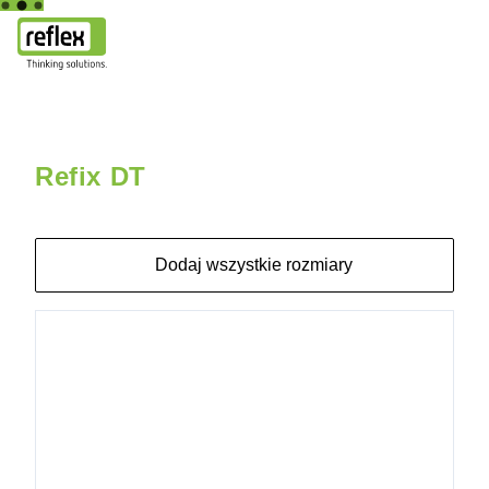
Strona główna
Refix DT
Refix DT 300 GN 10/4b DN65/PN16
Refix DT
Dodaj wszystkie rozmiary
7309000
Refix DT 60
GN 10/4b Rp
1 1/4"
7309100