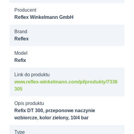
7314205
Producent
Reflex Winkelmann GmbH
Refix DT 300
GN 16/4b
Brand
DN65/PN16
Reflex
7314206
Model
Refix DT 300
Refix
GN 16/4b
DN80/PN16
Link do produktu
www.reflex-winkelmann.com/pl/produkty/7336
305
7316005
Refix DT 80
Opis produktu
GN 16/4b Rp
Refix DT 300, przeponowe naczynie
1 1/4"
wzbiorcze, kolor zielony, 10/4 bar
7319205
Type