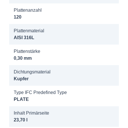
DN80/PN40
Plattenanzahl
120
8022600
Longtherm
Plattenmaterial
RLB-235-
AISI 316L
190 25b
DN80/PN40
Plattenstärke
0,30 mm
8022700
Dichtungsmaterial
Longtherm
Kupfer
RLB-235-
200 25b
Type IFC Predefined Type
DN80/PN40
PLATE
8022800
Inhalt Primärseite
Longtherm
23,70 l
RLB-235-