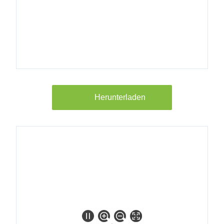
8017500
Longtherm
RLB-235-
80 25b
DN80/PN40
8017600
Herunterladen
Longtherm
RLB-235-
90 25b
DN80/PN40
8017700
Longtherm
RLB-235-
100 25b