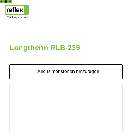
Hauptseite
Longtherm RLB-235
Longtherm RLB-235-2-120
Longtherm RLB-235
Alle Dimensionen hinzufügen
8017400
Longtherm
RLB-235-
70 25b
DN80/PN40