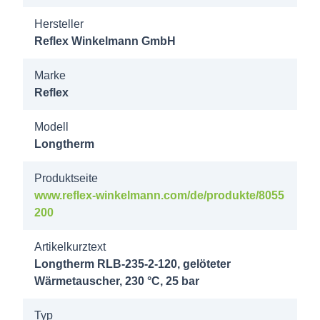
Longtherm
Hersteller
RLB-235-
Reflex Winkelmann GmbH
130 25b
DN80/PN40
Marke
Reflex
8022100
Longtherm
Modell
Longtherm
RLB-235-
140 25b
Produktseite
DN80/PN40
www.reflex-winkelmann.com/de/produkte/8055
200
8022200
Longtherm
Artikelkurztext
RLB-235-
Longtherm RLB-235-2-120, gelöteter
Wärmetauscher, 230 °C, 25 bar
150 25b
DN80/PN40
Typ