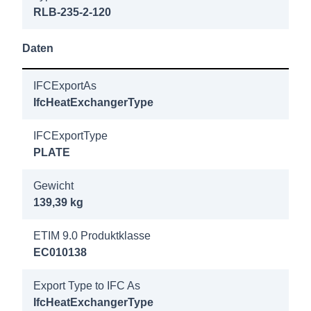
RLB-235-2-120
8022300
Longtherm
Daten
RLB-235-
160 25b
IFCExportAs
DN80/PN40
IfcHeatExchangerType
8022400
IFCExportType
Longtherm
PLATE
RLB-235-
Gewicht
170 25b
139,39 kg
DN80/PN40
ETIM 9.0 Produktklasse
8022500
EC010138
Longtherm
RLB-235-
Export Type to IFC As
180 25b
IfcHeatExchangerType