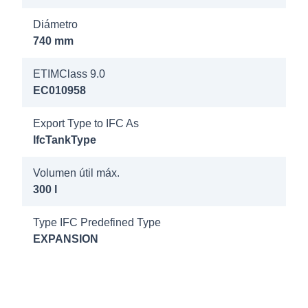
1000/1000
Diámetro
GN 16/2b
740 mm
DN65/PN16
ETIMClass 9.0
7320305
EC010958
Refix DT
Export Type to IFC As
1500 GN
IfcTankType
10/2b
DN65/PN16
Volumen útil máx.
300 l
7320405
Refix DT
Type IFC Predefined Type
1500 GN
EXPANSION
16/2b
DN65/PN16