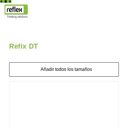
Inicio
Refix DT
Refix DT 400 GN 10/4b DN65/PN16
Refix DT
Añadir todos los tamaños
7309000
Refix DT 60
GN 10/4b Rp
1 1/4"
7309100