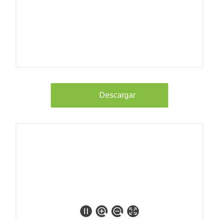
Refix DT 80
GN 10/4b Rp
1 1/4"
7309200
Refix DT 100
GN 10/4b Rp
Descargar
1 1/4"
7309300
Refix DT 200
GN 10/4b Rp
1 1/4"
7309400
Refix DT 300
GN 10/4b Rp