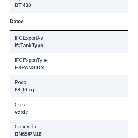
Refix DT 300
DT 400
GN 16/4b Rp
1 1/4"
Datos
7319305
IFCExportAs
Refix DT 400
IfcTankType
GN 10/4b Rp
IFCExportType
1 1/4"
EXPANSION
7320105
Peso
Refix DT
68.00 kg
1000/1000
GN 10/2b
Color
verde
DN65/PN16
Conexión
7320205
DN65/PN16
Refix DT