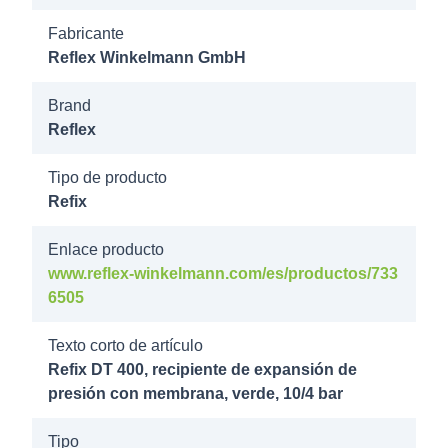
7314205
Fabricante
Reflex Winkelmann GmbH
Refix DT 300
GN 16/4b
Brand
DN65/PN16
Reflex
7314206
Tipo de producto
Refix DT 300
Refix
GN 16/4b
DN80/PN16
Enlace producto
www.reflex-winkelmann.com/es/productos/733
6505
7316005
Refix DT 80
Texto corto de artículo
GN 16/4b Rp
Refix DT 400, recipiente de expansión de
1 1/4"
presión con membrana, verde, 10/4 bar
7319205
Tipo